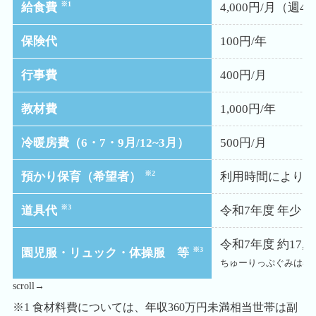
※1
給食費
4,000円/月（週4
保険代
100円/年
行事費
400円/月
教材費
1,000円/年
冷暖房費（6・7・9月/12~3月）
500円/月
※2
預かり保育（希望者）
利用時間により徴
※3
道具代
令和7年度 年少 約9
令和7年度 約17,
※3
園児服・リュック・体操服 等
ちゅーりっぷぐみは冬園児
scroll→
※1 食材料費については、年収360万円未満相当世帯は副