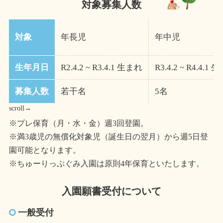
対象募集人数
対象
年長児
年中児
生年月日
R2.4.2 ~ R3.4.1 生まれ
R3.4.2 ~ R4.4.1
募集人数
若干名
5名
scroll→
※プレ保育（月・水・金）週3回登園。
※満3歳児の無償化対象児（誕生日の翌月）から週5日登
園可能となります。
※ちゅーりっぷぐみ入園は原則4年保育といたします。
入園願書受付について
一般受付