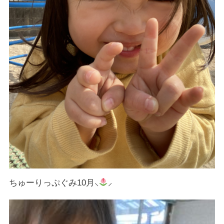
ちゅーりっぷぐみ10月⸜
︎⸝