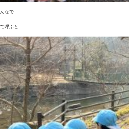
んなで
て呼ぶと