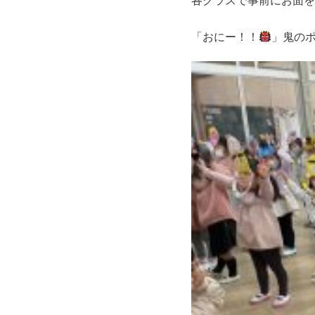
各クラスで事前にお面を
「おにー！！
」鬼の