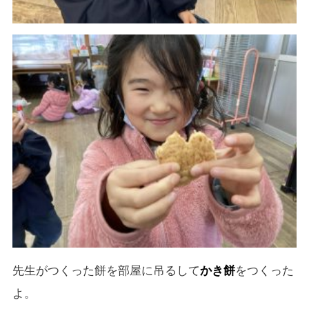
先生がつくった餅を部屋に吊るして
かき餅
をつくった
よ。