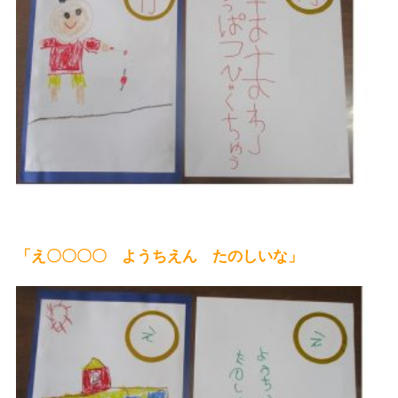
「え〇〇〇〇 ようちえん たのしいな」